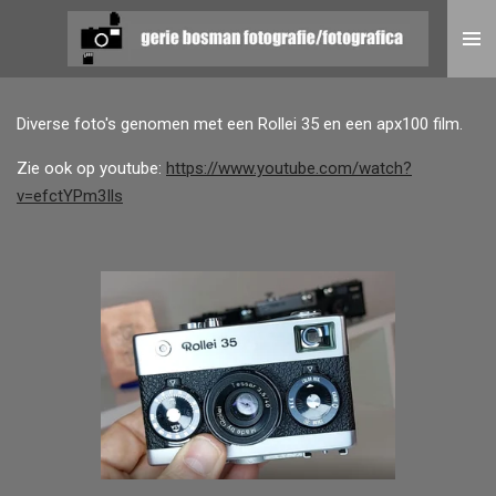
Ga
direct
naar
de
Diverse foto's genomen met een
Rollei 35
en een apx100 film.
hoofdinhoud
Zie ook op youtube:
https://www.youtube.com/watch?
v=efctYPm3Ils